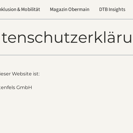
nklusion & Mobilität
Magazin Obermain
DTB Insights
tenschutzerklär
eser Website ist:
htenfels GmbH