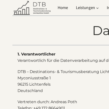
Zum
Home
Leistungen
I
Inhalt
springen
Da
1. Verantwortlicher
Verantwortlich für die Datenverarbeitung auf di
DTB – Destinations- & Tourismusberatung Lic
Myconiusstraße 1
96215 Lichtenfels
Deutschland
Vertreten durch: Andreas Poth
Telefon: +49 172 8664901