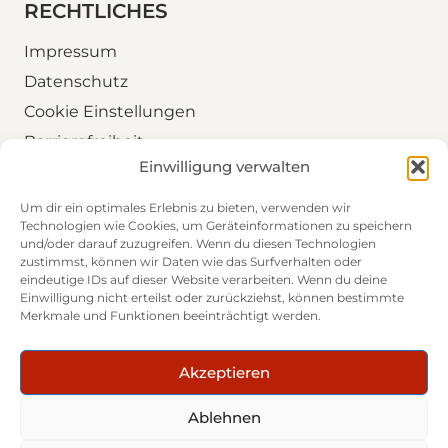
RECHTLICHES
Impressum
Datenschutz
Cookie Einstellungen
Barrierefreiheit
Einwilligung verwalten
Folgen Sie uns
Um dir ein optimales Erlebnis zu bieten, verwenden wir
Technologien wie Cookies, um Geräteinformationen zu speichern
LinkedIn
und/oder darauf zuzugreifen. Wenn du diesen Technologien
zustimmst, können wir Daten wie das Surfverhalten oder
eindeutige IDs auf dieser Website verarbeiten. Wenn du deine
Einwilligung nicht erteilst oder zurückziehst, können bestimmte
Merkmale und Funktionen beeinträchtigt werden.
DTB – Destinations- & Tourismusberatung
Akzeptieren
Lichtenfels GmbH
Ablehnen
Touristische Entwicklung. Strategische Beratung.