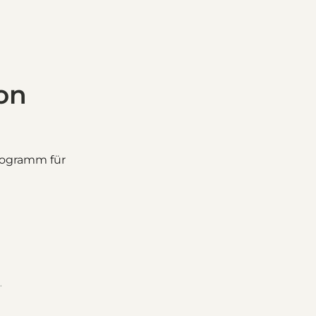
ion
programm für
.