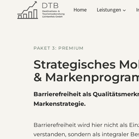
Zum
Home
Leistungen
I
Inhalt
springen
PAKET 3: PREMIUM
Strategisches Mob
& Markenprogr
Barrierefreiheit als Qualitätsmerk
Markenstrategie.
Barrierefreiheit wird hier nicht als
verstanden, sondern als integraler Be