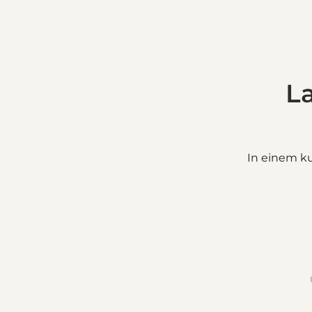
La
In einem ku