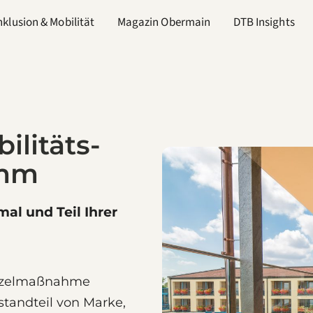
nklusion & Mobilität
Magazin Obermain
DTB Insights
ilitäts-
amm
mal und Teil Ihrer
 Einzelmaßnahme
standteil von Marke,