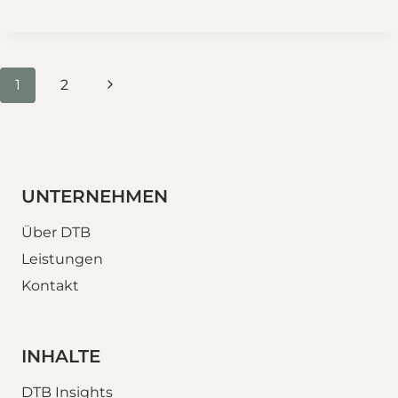
Seitennavigation
Nächste
1
2
Seite
UNTERNEHMEN
Über DTB
Leistungen
Kontakt
INHALTE
DTB Insights