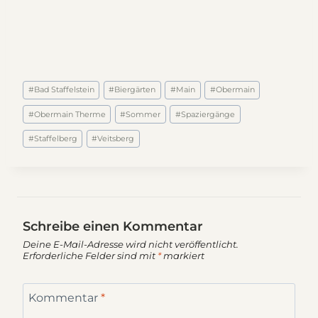
Schlagworte:
#
Bad Staffelstein
#
Biergärten
#
Main
#
Obermain
#
Obermain Therme
#
Sommer
#
Spaziergänge
#
Staffelberg
#
Veitsberg
Schreibe einen Kommentar
Deine E-Mail-Adresse wird nicht veröffentlicht.
Erforderliche Felder sind mit
*
markiert
Kommentar
*