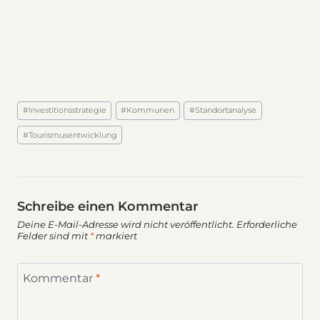
Schlagworte:
#
Investitionsstrategie
#
Kommunen
#
Standortanalyse
#
Tourismusentwicklung
Schreibe einen Kommentar
Deine E-Mail-Adresse wird nicht veröffentlicht.
Erforderliche
Felder sind mit
*
markiert
Kommentar
*