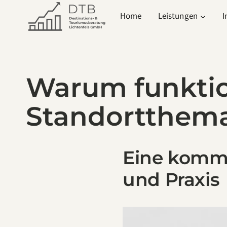
Zum
Home
Leistungen
I
Inhalt
springen
Warum funktio
Standortthema
Eine komm
und Praxis