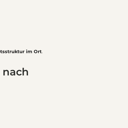
sstruktur im Ort
.
g nach