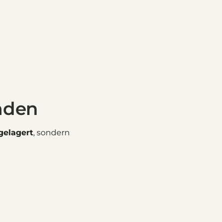
nden
elagert
, sondern