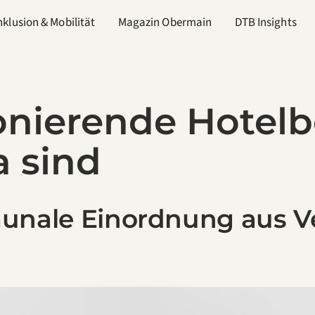
nklusion & Mobilität
Magazin Obermain
DTB Insights
nierende Hotelbe
 sind
unale Einordnung aus V