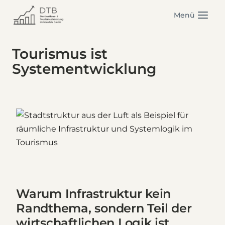
Zum
Menü
Inhalt
springen
Tourismus ist
Systementwicklung
Warum Infrastruktur kein
Randthema, sondern Teil der
wirtschaftlichen Logik ist