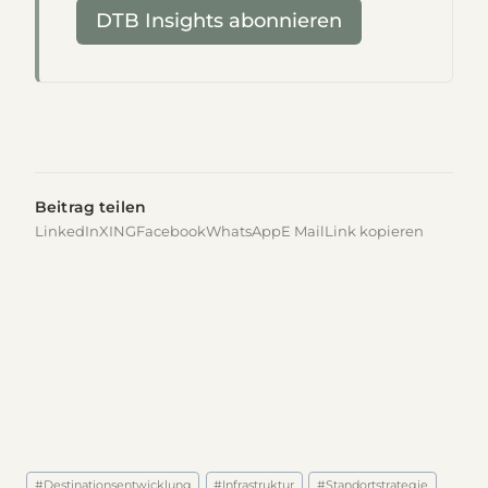
DTB Insights abonnieren
Beitrag teilen
LinkedIn
XING
Facebook
WhatsApp
E Mail
Link kopieren
Schlagworte:
#
Destinationsentwicklung
#
Infrastruktur
#
Standortstrategie