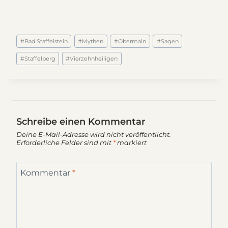
Schlagworte:
#
Bad Staffelstein
#
Mythen
#
Obermain
#
Sagen
#
Staffelberg
#
Vierzehnheiligen
Schreibe einen Kommentar
Deine E-Mail-Adresse wird nicht veröffentlicht.
Erforderliche Felder sind mit
*
markiert
Kommentar
*