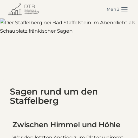
Zum
Menü
Inhalt
springen
Sagen rund um den
Staffelberg
Zwischen Himmel und Höhle
Wer den letzten Anstieg zum Plateau nimmt,