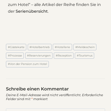
zum Hotel“ – alle Artikel der Reihe finden Sie in
der
Serienübersicht
.
Schlagworte:
#
Gästekarte
#
Hotelbertrieb
#
Hotellerie
#
Meldeschein
#
Prozesse
#
Reservierungen
#
Rezeption
#
Tourismus
#
Von der Pension zum Hotel
Schreibe einen Kommentar
Deine E-Mail-Adresse wird nicht veröffentlicht.
Erforderliche
Felder sind mit
*
markiert